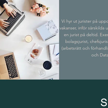
Vi hyr ut jurister på uppd
vakanser, inför särskilda
en jurist på deltid. Ex
bolagsjurist, chefsjuri
(arbetsrätt och förhandl
och Data