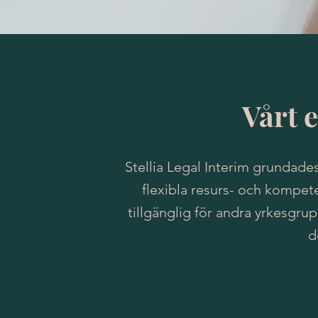
Vårt 
Stellia Legal Interim grundade
flexibla resurs- och kompet
tillgänglig för andra yrkesgrup
d